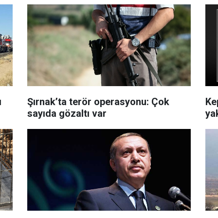
ı
Şırnak’ta terör operasyonu: Çok
Ke
sayıda gözaltı var
ya