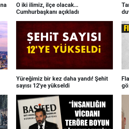
ına
O iki ilimiz, ilçe olacak...
Ta
Cumhurbaşkanı açıkladı
du
Yüreğimiz bir kez daha yandı! Şehit
Fl
sayısı 12'ye yükseldi
gö