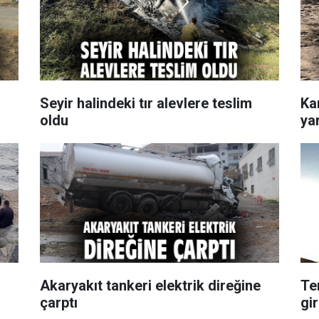
Seyir halindeki tır alevlere teslim
Ka
oldu
yar
Akaryakıt tankeri elektrik direğine
Te
çarptı
gi