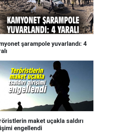
myonet şarampole yuvarlandı: 4
alı
röristlerin maket uçakla saldırı
rişimi engellendi