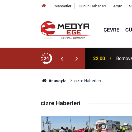
Manşetler
Günün Haberleri
Arşiv
S
ÇEVRE
G
ücünü artıracağız!
24
22:00
Bornova 
Anasayfa
cizre Haberleri
cizre Haberleri