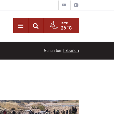
İzmir
26 °C
22:00
Dağların üzerinde mest eden manzara
Günün tüm
haberleri