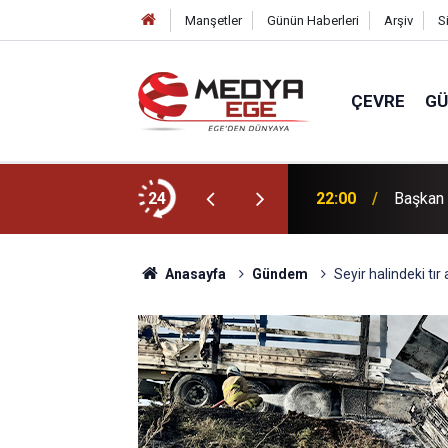
Manşetler
Günün Haberleri
Arşiv
S
ÇEVRE
G
dı
24
22:00
Başkan 
Anasayfa
Gündem
Seyir halindeki tır