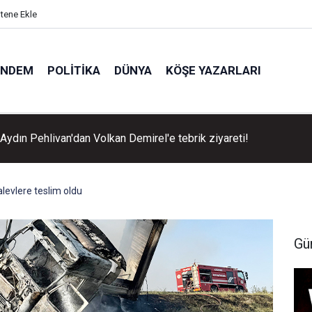
itene Ekle
ÜNDEM
POLITIKA
DÜNYA
KÖŞE YAZARLARI
Aydın Pehlivan'dan Volkan Demirel'e tebrik ziyareti!
 alevlere teslim oldu
Gü