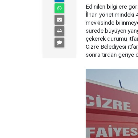
Edinilen bilgilere gö
İlhan yönetimindeki 47
mevkisinde bilinmey
sürede büyüyen yangı
çekerek durumu itfai
Cizre Belediyesi itf
sonra tırdan geriye de