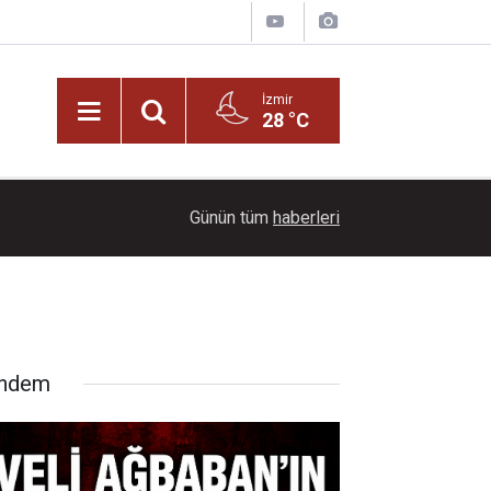
İzmir
28 °C
22:00
Ayçiçeği tarlaları ihtişamıyla görenleri büyüledi!
Günün tüm
haberleri
ndem