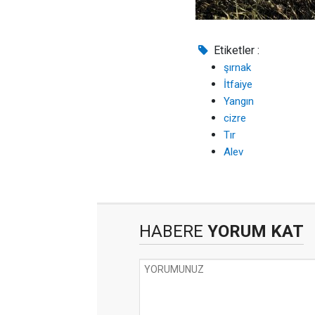
Etiketler :
şırnak
İtfaiye
Yangın
cizre
Tır
Alev
HABERE
YORUM KAT