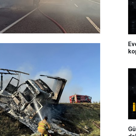
Ev
ko
Gü