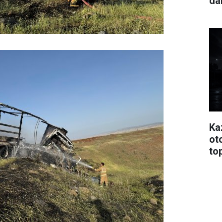
da
Ka
oto
to