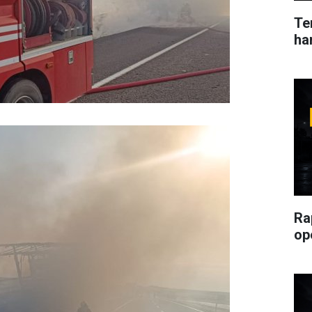
Ter
ha
Ra
op