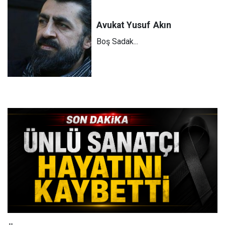
Avukat Yusuf
Akın
Boş Sadak...