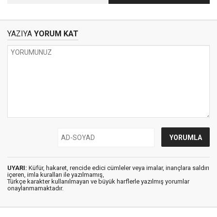
bile koruyamayan
kolay olanı seçmez
belediyecilik
YAZIYA
YORUM KAT
UYARI:
Küfür, hakaret, rencide edici cümleler veya imalar, inançlara saldırı
içeren, imla kuralları ile yazılmamış,
Türkçe karakter kullanılmayan ve büyük harflerle yazılmış yorumlar
onaylanmamaktadır.