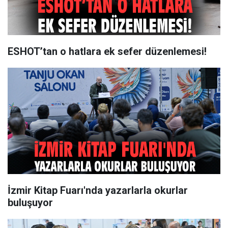
ESHOT’tan o hatlara ek sefer düzenlemesi!
İzmir Kitap Fuarı'nda yazarlarla okurlar
buluşuyor