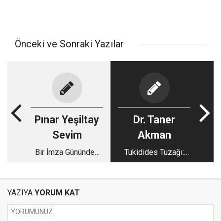
Önceki ve Sonraki Yazılar
Pınar Yeşiltay
Dr. Taner
Sevim
Akman
Bir İmza Gününden
Tukidides Tuzağı:
Fazlası…
Korkunun İnşa Ettiği
Savaşlar
YAZIYA
YORUM KAT