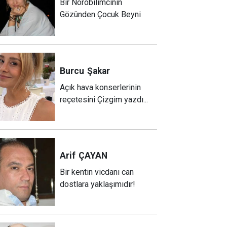
Bir Nörobilimcinin
Gözünden Çocuk Beyni
Burcu
Şakar
Açık hava konserlerinin
reçetesini Çizgim yazdı...
Arif
ÇAYAN
Bir kentin vicdanı can
dostlara yaklaşımıdır!