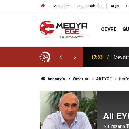
Manşetler
Günün Haberleri
Arşiv
S
ÇEVRE
G
in yasa teklifi TBMM Adalet Komisyonu'nda
24
17:33
Mevsiml
Anasayfa
Yazarlar
Ali EYCE
İran'
Ali E
Yazarın T