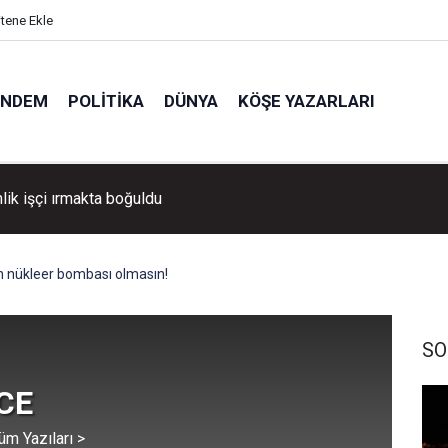
itene Ekle
ÜNDEM
POLITIKA
DÜNYA
KÖŞE YAZARLARI
ik işçi ırmakta boğuldu
ın nükleer bombası olmasın!
SO
YCE
üm Yazıları >