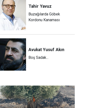
Tahir
Yavuz
Buzağılarda Göbek
Kordonu Kanaması
Avukat Yusuf
Akın
Boş Sadak...