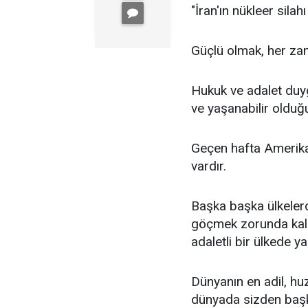
"İran'ın nükleer silah
Güçlü olmak, her zam
Hukuk ve adalet duy
ve yaşanabilir olduğ
Geçen hafta Amerika
vardır.
Başka başka ülkelerd
göçmek zorunda kala
adaletli bir ülkede y
Dünyanın en adil, hu
dünyada sizden başk