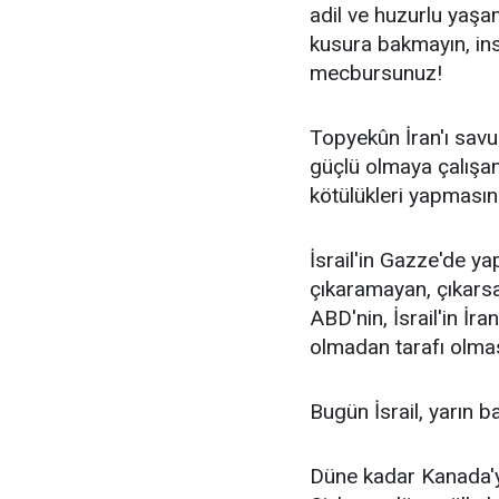
adil ve huzurlu yaşa
kusura bakmayın, in
mecbursunuz!
Topyekûn İran'ı sav
güçlü olmaya çalışan
kötülükleri yapmasınd
İsrail'in Gazze'de ya
çıkaramayan, çıkarsa
ABD'nin, İsrail'in İr
olmadan tarafı olması
Bugün İsrail, yarın b
Düne kadar Kanada'ya