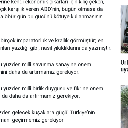
erine kendi ekonomik çıkarları için kılıç çeken,
açık karşılık veren ABD'nin, bugün olmasa da
 da öbür gün bu gücünü kötüye kullanmasının
 birçok imparatorluk ve krallık görmüştür; en
arı yazdığı gibi, nasıl yıkıldıklarını da yazmıştır.
Url
 bu yüzden millî savunma sanayine önem
uya
mini daha da artırmamız gerekiyor.
u yüzden millî birlik duygusu ve fikrine önem
u da daha da artırmamız gerekiyor.
zden gelecek kuşaklara güçlü Türkiye’nin
amanı geçirmemiz gerekiyor.