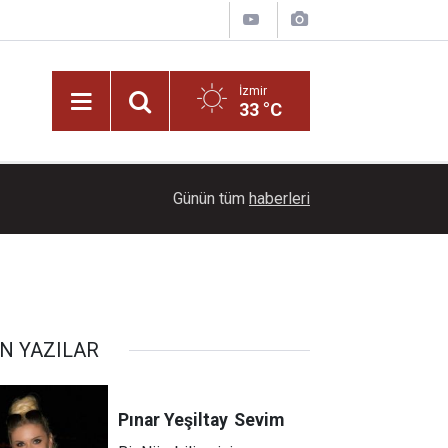
İzmir
33 °C
17:10
FETÖ’cü Burkay Karatepe’nin ablası gözaltına alı
Günün tüm
haberleri
N YAZILAR
Pınar Yeşiltay
Sevim