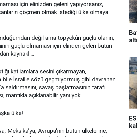
maması için elinizden geleni yapıyorsanız,
sanların göçmen olmak istediği ülke olmaya
Ba
unduğumdan değil ama topyekûn güçlü olanın,
alt
ının güçlü olmaması için elinden gelen bütün
an kaynaklı...
ptığı katliamlara sesini çıkarmayan,
 bile İsrail'e sözü geçmiyormuş gibi davranan
an'a saldırmasını, savaş başlatmasının tarafı
, mantıkla açıklanabilir yanı yok.
aşka ülke!
ES
ka
, Meksika'ya, Avrupa'nın bütün ülkelerine,