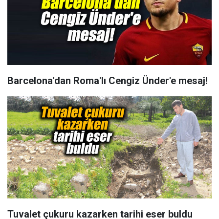
Barcelona'dan Roma'lı Cengiz Ünder'e mesaj!
Tuvalet çukuru kazarken tarihi eser buldu