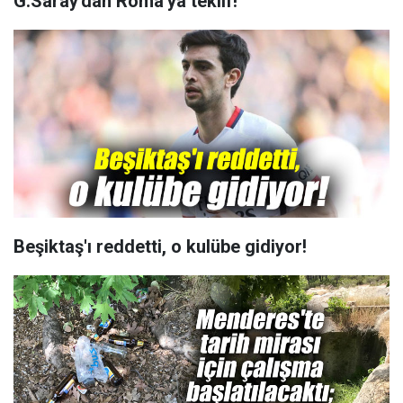
G.Saray'dan Roma'ya teklif!
Beşiktaş'ı reddetti, o kulübe gidiyor!