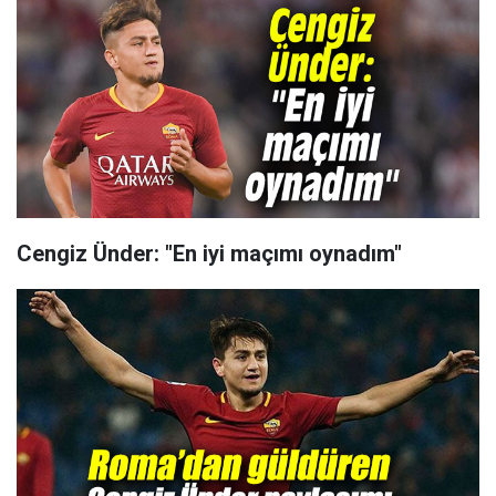
Cengiz Ünder: "En iyi maçımı oynadım"