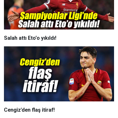
Salah attı Eto’o yıkıldı!
Cengiz'den flaş itiraf!