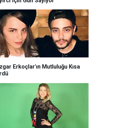
yirci İçin Gün Sayıyor
zgar Erkoçlar'ın Mutluluğu Kısa
rdü