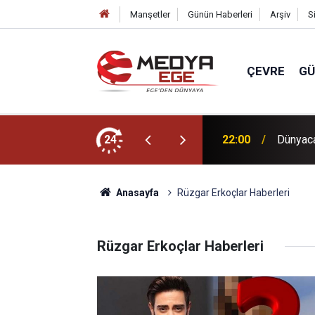
Manşetler
Günün Haberleri
Arşiv
S
ÇEVRE
G
 dava açmış
24
21:45
Başkan 
Anasayfa
Rüzgar Erkoçlar Haberleri
Rüzgar Erkoçlar Haberleri