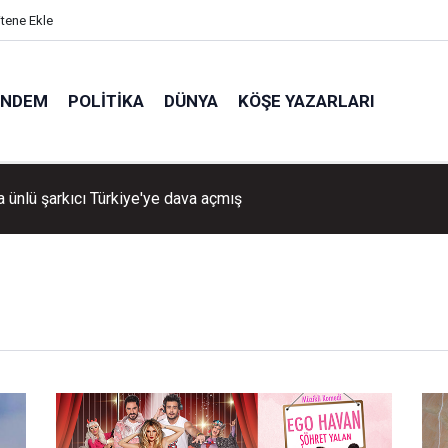
itene Ekle
ÜNDEM
POLITIKA
DÜNYA
KÖŞE YAZARLARI
İlkay Çiçek görevden uzaklaştırıldı!