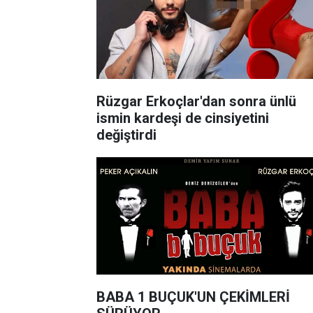
Rüzgar Erkoçlar'dan sonra ünlü
ismin kardeşi de cinsiyetini
değiştirdi
BABA 1 BUÇUK'UN ÇEKİMLERİ