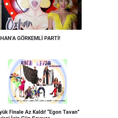
HAN'A GÖRKEMLİ PARTİ!
yük Finale Az Kaldı! “Egon Tavan”