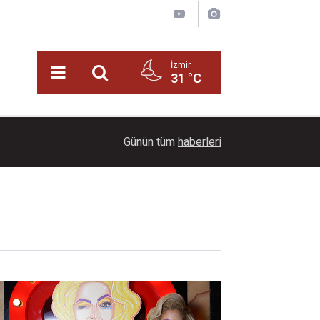
İzmir
31 °C
21:00
Her sabah kahve içenlerin bilimsel araştırmalard
Günün tüm
haberleri