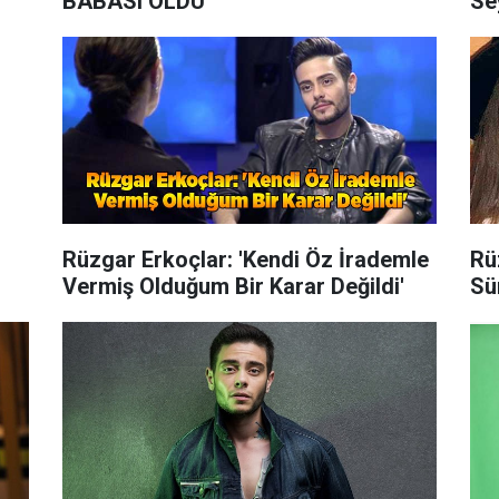
BABASI OLDU
Se
Rüzgar Erkoçlar: 'Kendi Öz İrademle
Rü
Vermiş Olduğum Bir Karar Değildi'
Sü