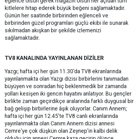
eğlence olsun gerek magazin olsun her açıdan tüm
kitlelere hitap ederek büyük beğeni sağlamaktadır.
Günün her saatinde birbirinden eğlenceli ve
birbirinden güzel programları güçlü ekibi ile sunarak
sıkılmadan akışkan bir şekilde izlemenizi
sağlamaktadır.
TV8 KANALINDA YAYINLANAN DİZİLER
Yazgı; hafta içi her gün 11.30'da TV8 ekranlarında
yayınlanmakta olan Yazgı dizisi birbirlerini tanımadan
büyüyen ve sonradan hiç beklenmedik bir zamanda
yolları kesişen iki gencin hayatını anlatıyor. Bu gençler
birlikte zaman geçirdikçe aralarında farklı duygusal bir
bağ gelişip birbirlerine âşık oluyorlar. Canım Annem;
hafta içi her gün 12.45'te TV8 canlı ekranlarında
yayınlanmakta olan Canım Annem dizisi annesi
Cemre'ye çok düşkün olan Zeynep'in kalbi delik
olduğu için annesi Cemre kaza geçirip ölünce