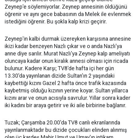
Zeynep'e söylemiyorlar. Zeynep annesinin öldüğünü
öğrenir ve aynı gece babasının da Melek ile evlenmek
istediğini öğrenir. Bu şokla kalp krizi geçirir.
Zeynep'in kalbi durmak üzereyken karşısına annesine
ikizi kadar benzeyen Nazlı çıkar ve o anda Nazlı'ya
anne diye sarılır. Murat Nazlı'ya Zeynep kalp ameliyatı
oluncaya kadar onun kiralık annesi olması için ricada
bulunur. Kadere Karşı; TV8'de hafta içi her gün
13.30'da yayınlanan dizide Sultan'ın 2 yaşındaki
kaybettiği kızını Gazel 2 hafta önce trafik kazasında
kaybetmiş olduğu kızının yerine koyar. Sultan yıllarca
kızını arar ve onun acısıyla savrulur. Yıllar sonra kader
iki kadını bir araya getirir ve iki aile birbirine bağlanır.
Tuzak; Çarşamba 20.00'da TV8 canlı ekranlarında
yayınlanmaktadır bu dizide çocukları elinden alınmış
olan üç kardeş Mahir Umut ve Umay'ın intikam