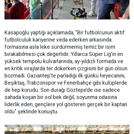
Kasapoğlu yaptığı açıklamada, "Bir futbolcunun aktif
futbolculuk kariyerine veda ederken arkasında
formasına asla leke sürdürmemiş temiz bir isim
bırakabilmesi çok değerlidir. Yıllarca Süper Lig'in en
yüksek tempolu kulvarlarında, ay-yıldızlı formada ve
en kritik virajlarda ter dökerken çizgisini bir gün olsun
bozmadı. Gaziantep’te parladığı ilk günkü heyecanını,
Beşiktaş, Trabzonspor ve Fenerbahçe gibi kulüplerde
de hep korudu. Son durağı Göztepe’de ise sadece
sahada koşan bir sol bek değil, soyunma odasına
liderlik eden, gençlere yol gösteren gerçek bir kaptan
oldu" şeklinde konuştu.