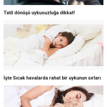
Tatil dönüşü uykusuzluğa dikkat!
İşte Sıcak havalarda rahat bir uykunun sırları