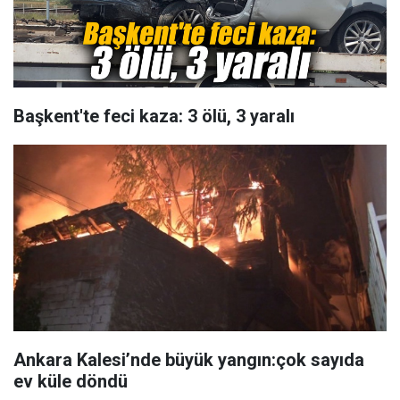
Başkent'te feci kaza: 3 ölü, 3 yaralı
Ankara Kalesi’nde büyük yangın:çok sayıda
ev küle döndü