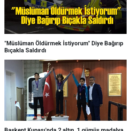
"Müslüman Öldürmek İstiyorum" Diye Bağırıp
Bıçakla Saldırdı
Başkent Kupası'nda 2 altın, 1 gümüş madalya