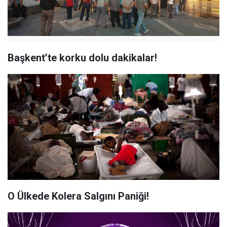
Başkent’te korku dolu dakikalar!
O Ülkede Kolera Salgını Paniği!