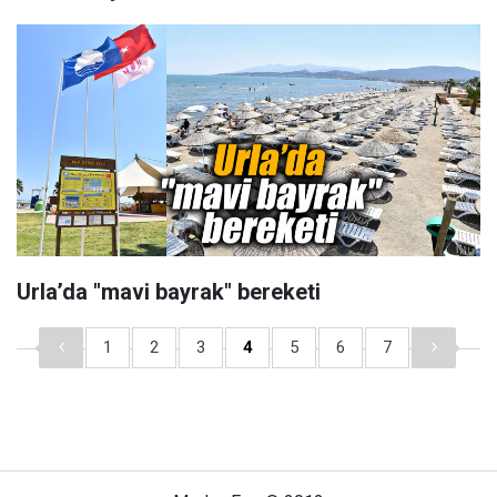
Urla’da "mavi bayrak" bereketi
1
2
3
4
5
6
7