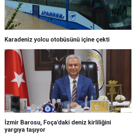
Karadeniz yolcu otobüsünü içine çekti
İzmir Barosu, Foça'daki deniz kirliliğini
yargıya taşıyor