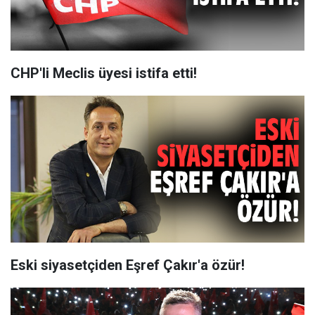
CHP'li Meclis üyesi istifa etti!
Eski siyasetçiden Eşref Çakır'a özür!