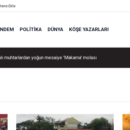
itene Ekle
ÜNDEM
POLITIKA
DÜNYA
KÖŞE YAZARLARI
, MHP İl Başkanı'nın oğlu Enes Doğan'ın düğününe katıldı