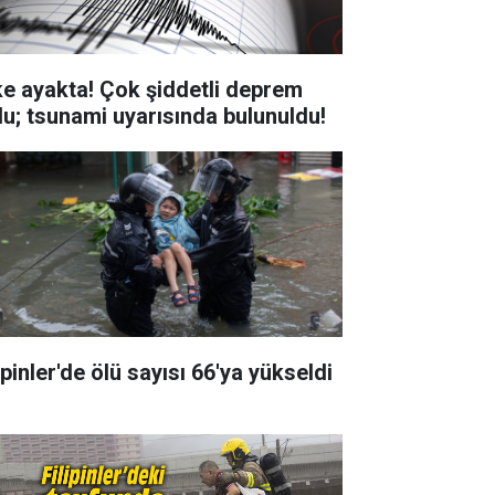
ke ayakta! Çok şiddetli deprem
du; tsunami uyarısında bulunuldu!
ipinler'de ölü sayısı 66'ya yükseldi