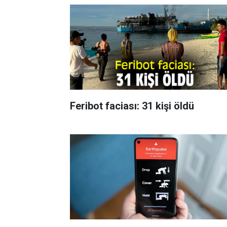
Feribot faciası: 31 kişi öldü