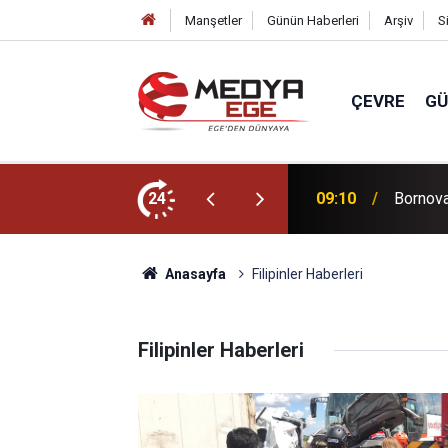
Manşetler
Günün Haberleri
Arşiv
S
ÇEVRE
G
esaiye 'Makarna' molası
24
08:57
Bahçeli
Anasayfa
Filipinler Haberleri
Filipinler Haberleri