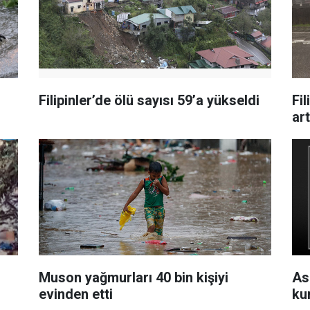
Filipinler’de ölü sayısı 59’a yükseldi
Fil
ar
Muson yağmurları 40 bin kişiyi
As
evinden etti
kur