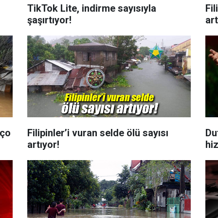
TikTok Lite, indirme sayısıyla
Fil
şaşırtıyor!
art
nço
Filipinler’i vuran selde ölü sayısı
Dut
artıyor!
hi