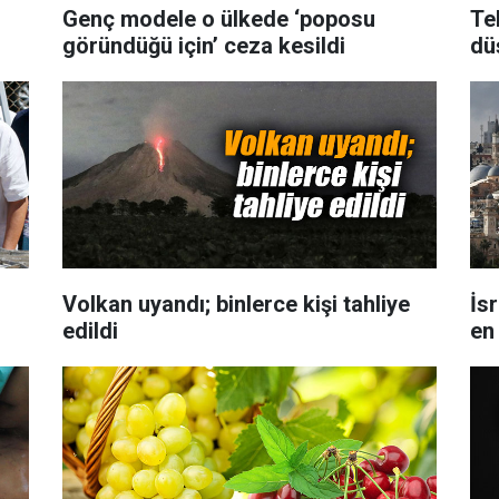
Genç modele o ülkede ‘poposu
Te
göründüğü için’ ceza kesildi
dü
Volkan uyandı; binlerce kişi tahliye
İsr
edildi
en 