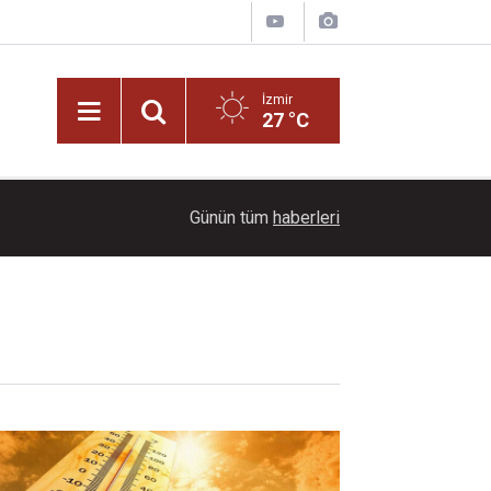
İzmir
27 °C
08:51
O isimleri hedef alan siber zorbalara operasyon
Günün tüm
haberleri