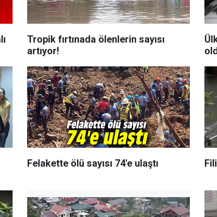
lı
Tropik fırtınada ölenlerin sayısı
Ül
artıyor!
ol
Felakette ölü sayısı 74'e ulaştı
Fil