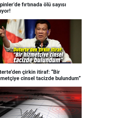
ipinler'de fırtınada ölü sayısı
ıyor!
erte’den çirkin itiraf: “Bir
zmetçiye cinsel tacizde bulundum”