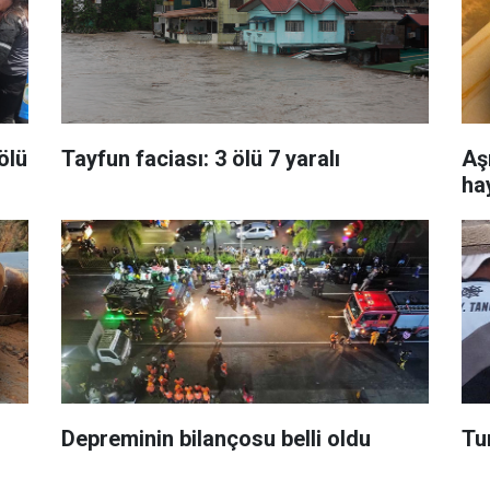
ölü
Tayfun faciası: 3 ölü 7 yaralı
Aşı
ha
Depreminin bilançosu belli oldu
Tu