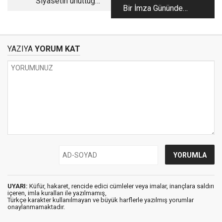
Siyasetin unuttuğu
Bir İmza Gününden
dili hatırlatan kare!
Fazlası…
YAZIYA
YORUM KAT
UYARI:
Küfür, hakaret, rencide edici cümleler veya imalar, inançlara saldırı
içeren, imla kuralları ile yazılmamış,
Türkçe karakter kullanılmayan ve büyük harflerle yazılmış yorumlar
onaylanmamaktadır.