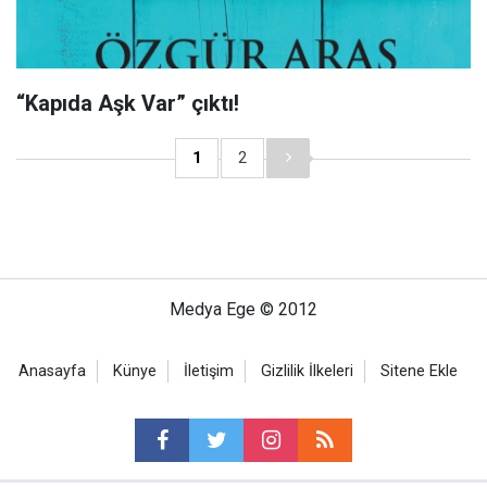
“Kapıda Aşk Var” çıktı!
1
2
Medya Ege © 2012
Anasayfa
Künye
İletişim
Gizlilik İlkeleri
Sitene Ekle