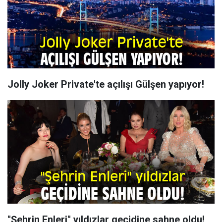
Jolly Joker Private'te açılışı Gülşen yapıyor!
"Şehrin Enleri" yıldızlar geçidine sahne oldu!