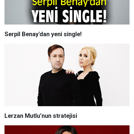
Serpil Benay'dan yeni single!
Lerzan Mutlu’nun stratejisi