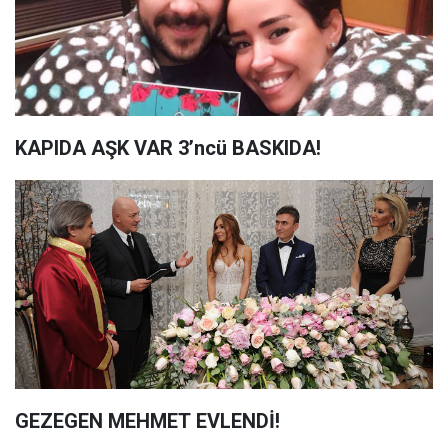
KAPIDA AŞK VAR 3’ncü BASKIDA!
GEZEGEN MEHMET EVLENDİ!