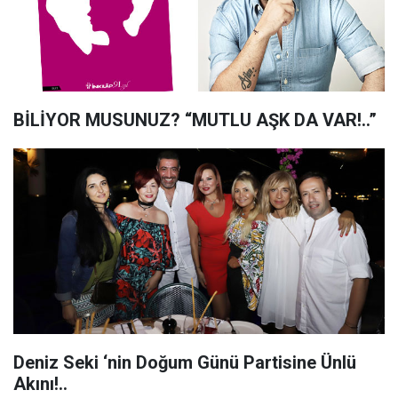
BİLİYOR MUSUNUZ? “MUTLU AŞK DA VAR!..”
Deniz Seki ‘nin Doğum Günü Partisine Ünlü
Akını!..