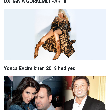
OXHAN'A GÖRKEMLİ PARTİ!
Yonca Evcimik’ten 2018 hediyesi