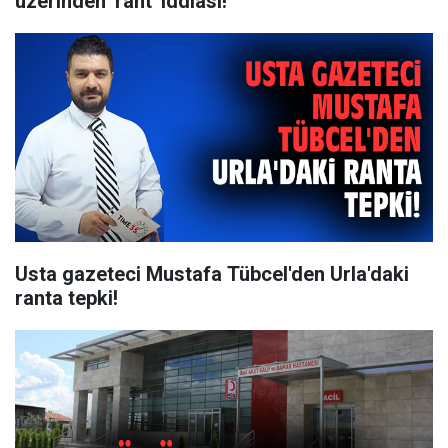
üzerinden 'rant' iddiası!
Usta gazeteci Mustafa Tübcel'den Urla'daki
ranta tepki!