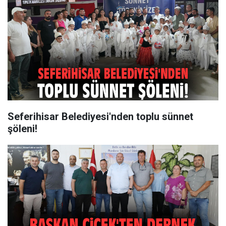
Seferihisar Belediyesi'nden toplu sünnet
şöleni!