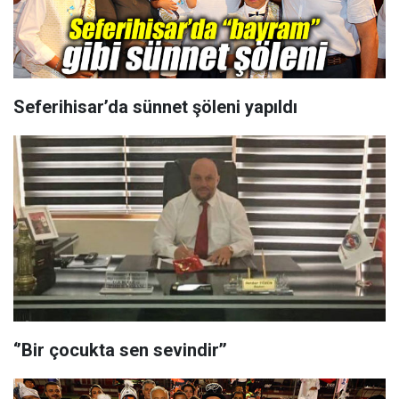
Seferihisar’da sünnet şöleni yapıldı
‘’Bir çocukta sen sevindir’’