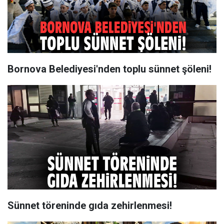
Bornova Belediyesi'nden toplu sünnet şöleni!
Sünnet töreninde gıda zehirlenmesi!