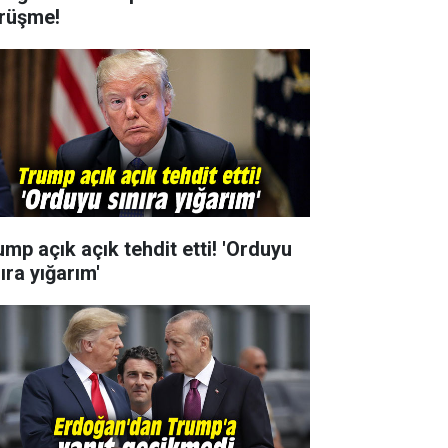
rüşme!
ump açık açık tehdit etti! 'Orduyu
ıra yığarım'