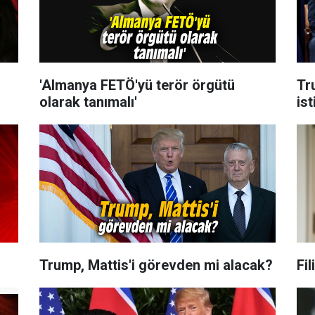
'Almanya FETÖ'yü terör örgütü
Tru
olarak tanımalı'
is
Trump, Mattis'i görevden mi alacak?
Fi