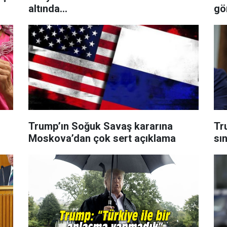
altında...
gö
Trump’ın Soğuk Savaş kararına
Tr
Moskova’dan çok sert açıklama
sın