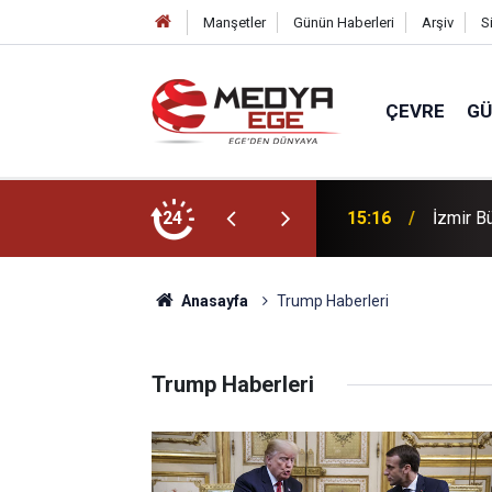
Manşetler
Günün Haberleri
Arşiv
S
ÇEVRE
G
da hayatını kaybetti
24
15:16
İzmir B
Anasayfa
Trump Haberleri
Trump Haberleri