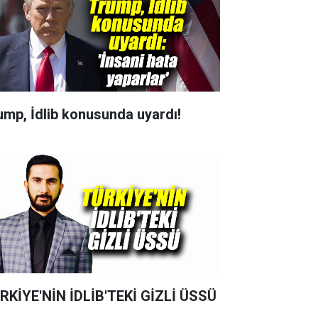
ump, İdlib konusunda uyardı!
RKİYE'NİN İDLİB'TEKİ GİZLİ ÜSSÜ