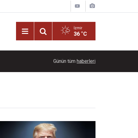
İzmir
36 °C
14:46
MHP Balçova’dan belediyeye pankart tepkisi
Günün tüm
haberleri