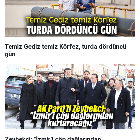
Temiz Gediz temiz Körfez, turda dördüncü
gün
Zeybekci: "İzmir'i çöp dağlarından