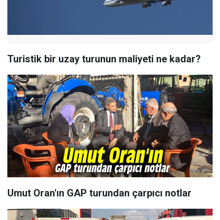
Turistik bir uzay turunun maliyeti ne kadar?
Umut Oran'ın GAP turundan çarpıcı notlar