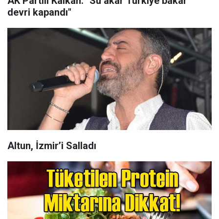
AK Partili Kalkan: "Su akar Türkiye bakar
devri kapandı"
Altun, İzmir’i Salladı