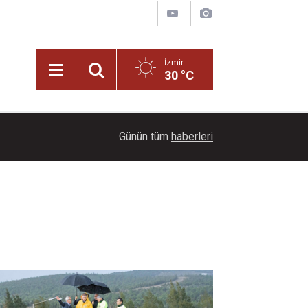
İzmir
30 °C
09:30
İzmir Büyükşehir geleceğin voleybolcularını yetiş
Günün tüm
haberleri