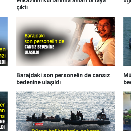
enkazının kurtarılma anları ortaya
uğ
çıktı
Barajdaki son personelin de cansız
Mü
bedenine ulaşıldı
be