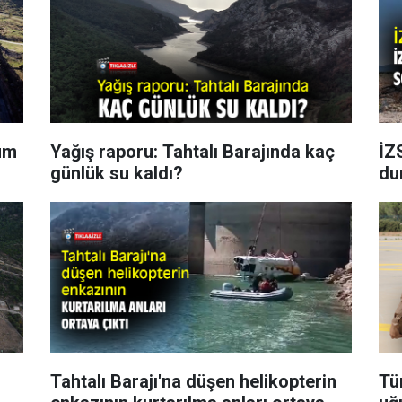
rum
Yağış raporu: Tahtalı Barajında kaç
İZ
günlük su kaldı?
du
Tahtalı Barajı'na düşen helikopterin
Tü