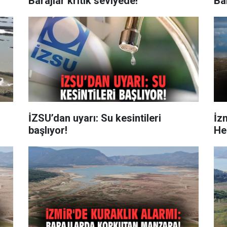
Barajlar kritik seviyede!
Bar
İZSU’dan uyarı: Su kesintileri
İzm
başlıyor!
He