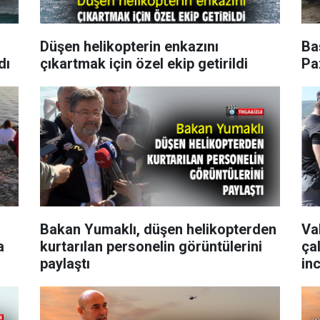
Düşen helikopterin enkazını
Ba
dı
çıkartmak için özel ekip getirildi
Pa
Bakan Yumaklı, düşen helikopterden
Val
a
kurtarılan personelin görüntülerini
ça
paylaştı
in