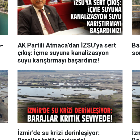
p-
AK Partili Atmaca'dan İZSU'ya sert
Ba
çıkış: İçme suyuna kanalizasyon
so
suyu karıştırmayı başardınız!
İzmir'de su krizi derinleşiyor:
İzm