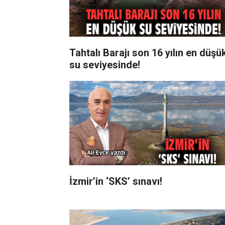
Tahtalı Barajı son 16 yılın en düşü
su seviyesinde!
İzmir’in ‘SKS’ sınavı!