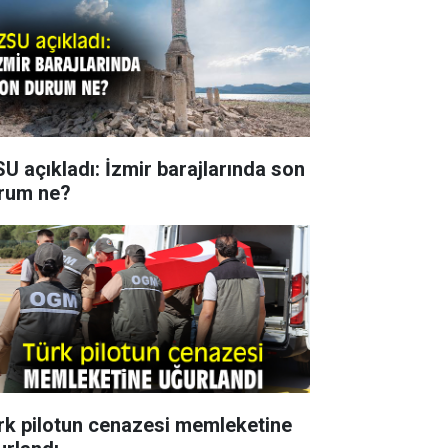
SU açıkladı: İzmir barajlarında son
rum ne?
rk pilotun cenazesi memleketine