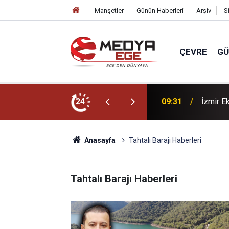
Manşetler
Günün Haberleri
Arşiv
S
ÇEVRE
G
GM binalarında sona gelindi!
24
09:31
İzmir E
Anasayfa
Tahtalı Barajı Haberleri
Tahtalı Barajı Haberleri