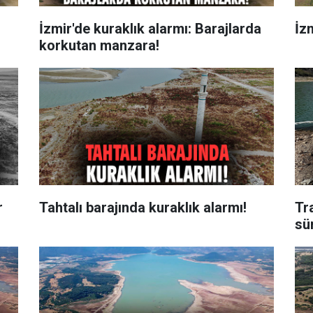
İzmir'de kuraklık alarmı: Barajlarda
İzm
korkutan manzara!
r
Tahtalı barajında kuraklık alarmı!
Tr
sü