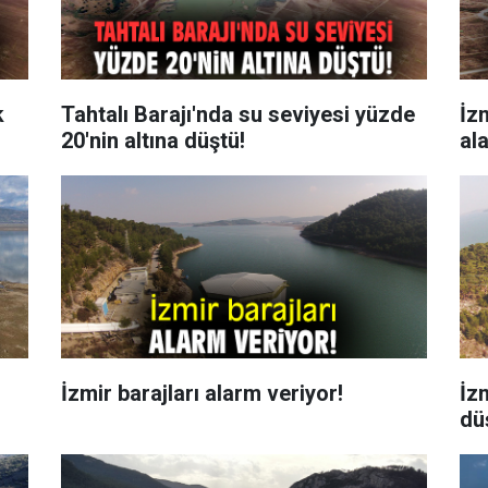
k
Tahtalı Barajı'nda su seviyesi yüzde
İz
20'nin altına düştü!
al
İzmir barajları alarm veriyor!
İz
dü