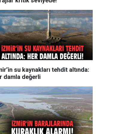
ajlar kritik seviyede!
ir’in su kaynakları tehdit altında:
r damla değerli