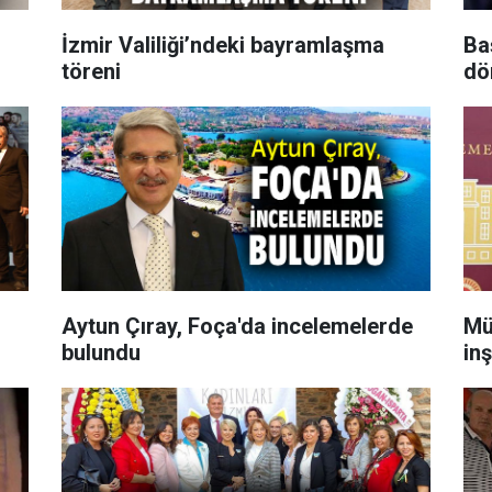
İzmir Valiliği’ndeki bayramlaşma
Ba
töreni
dö
Aytun Çıray, Foça'da incelemelerde
Mü
bulundu
in