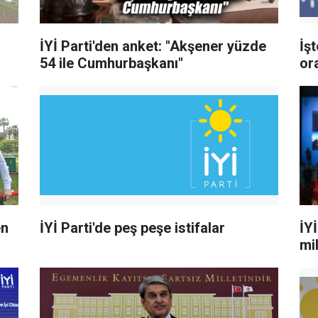
İYİ Parti'den anket: "Akşener yüzde
İş
54 ile Cumhurbaşkanı"
ora
en
İYİ Parti'de peş peşe istifalar
İY
mil