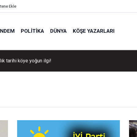
itene Ekle
ÜNDEM
POLITIKA
DÜNYA
KÖŞE YAZARLARI
llık tarihi köye yoğun ilgi!