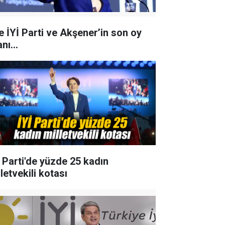
te İYİ Parti ve Akşener’in son oy
nı...
İ Parti'de yüzde 25 kadın
letvekili kotası