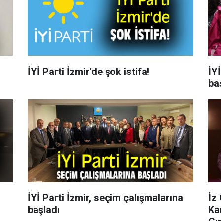
İYİ Parti İzmir'de şok istifa!
İYİ
ba
İYİ Parti İzmir, seçim çalışmalarına
İz
başladı
Kar