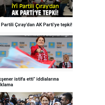
 Partili Çıray'dan AK Parti'ye tepki!
şener istifa etti" iddialarına
ıklama