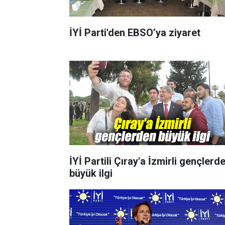
İYİ Parti'den EBSO’ya ziyaret
İYİ Partili Çıray'a İzmirli gençlerd
büyük ilgi