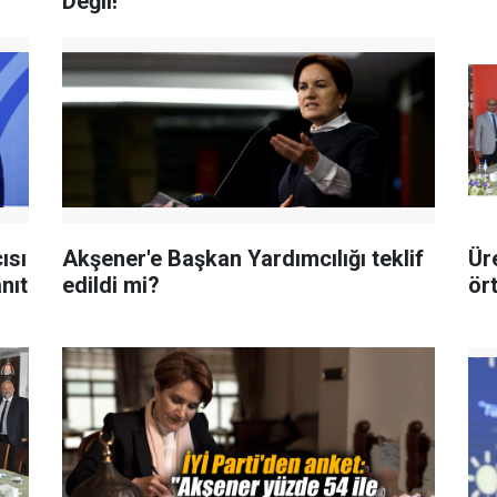
Değil!"
ısı
Akşener'e Başkan Yardımcılığı teklif
Ür
nıt
edildi mi?
ör