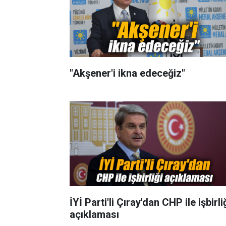
"Akşener'i ikna edeceğiz"
İYİ Parti'li Çıray'dan CHP ile işbirli
açıklaması