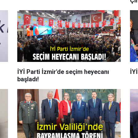
Çır
İYİ Parti İzmir'de seçim heyecanı
İYİ
başladı!