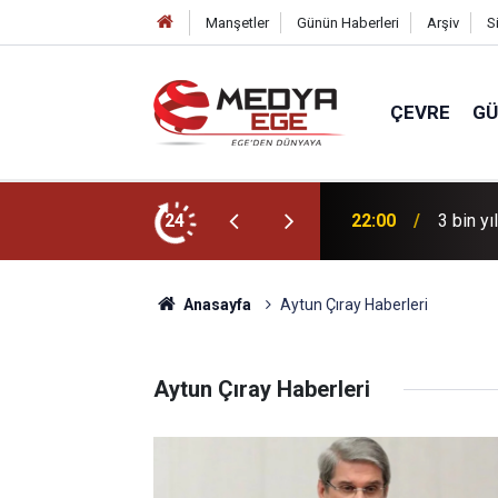
Manşetler
Günün Haberleri
Arşiv
S
ÇEVRE
G
r için sahada
24
22:00
3 bin yı
Anasayfa
Aytun Çıray Haberleri
Aytun Çıray Haberleri