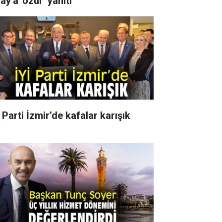
ay'a 'özür' yanıtı
 Parti İzmir’de kafalar karışık