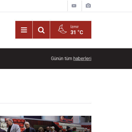
İzmir
31 °C
21:00
Başkan İlkay Çiçek tutuklandı!
Günün tüm
haberleri