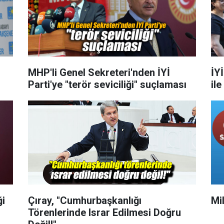
MHP'li Genel Sekreteri'nden İYİ
İYİ
Parti'ye "terör seviciliği" suçlaması
ile
ği
Çıray, "Cumhurbaşkanlığı
Mil
Törenlerinde Israr Edilmesi Doğru