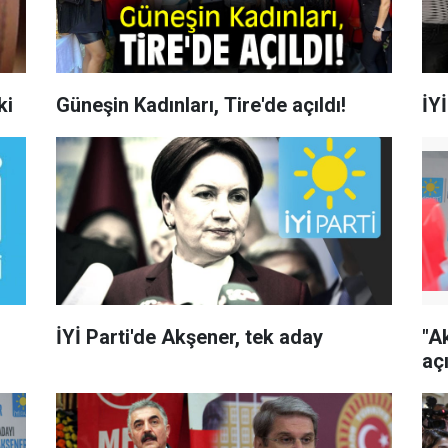
ki
Güneşin Kadınları, Tire'de açıldı!
İYİ
İYİ Parti'de Akşener, tek aday
"Ak
aç