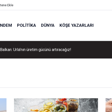
itene Ekle
ÜNDEM
POLITIKA
DÜNYA
KÖŞE YAZARLARI
Belediyesi’nden gençlere 'Altın Bilezik' fırsatı!