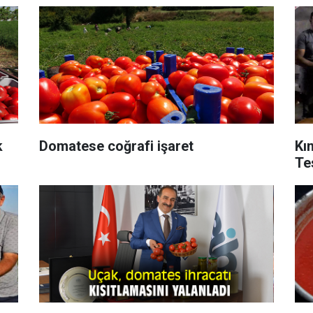
k
Domatese coğrafi işaret
Kı
Tes