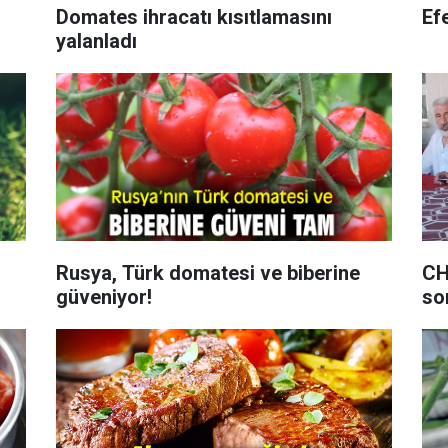
Domates ihracatı kısıtlamasını
Ef
yalanladı
Rusya, Türk domatesi ve biberine
CH
güveniyor!
sor