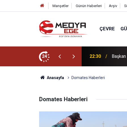
Manşetler
Günün Haberleri
Arşiv
S
ÇEVRE
G
ücünü artıracağız!
24
22:00
Bornova 
Anasayfa
Domates Haberleri
Domates Haberleri