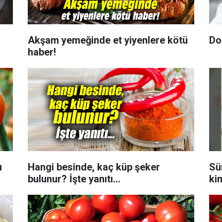
Akşam yemeğinde et yiyenlere kötü
Do
haber!
ı
Hangi besinde, kaç küp şeker
Sü
bulunur? İşte yanıtı...
ki