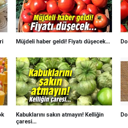
ri
Müjdeli haber geldi! Fiyatı düşecek...
Do
ok
Kabuklarını sakın atmayın! Kelliğin
Do
çaresi...