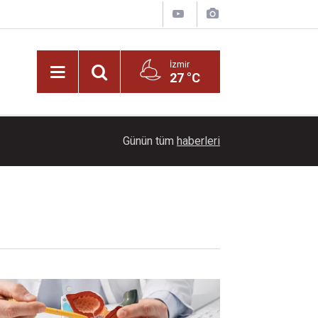
İzmir
27 °C
22:00
Dağların üzerinde mest eden manzara
Günün tüm
haberleri