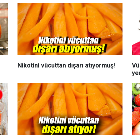
Nikotini vücuttan dışarı atıyormuş!
Vü
yed