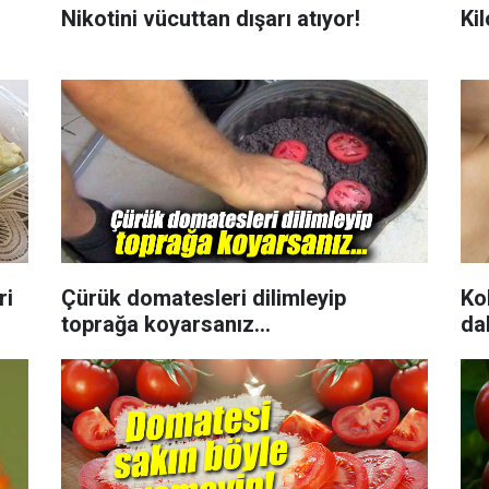
Nikotini vücuttan dışarı atıyor!
Ki
ri
Çürük domatesleri dilimleyip
Ko
toprağa koyarsanız...
da