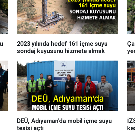
yu
2023 yılında hedef 161 içme suyu
Ça
sondaj kuyusunu hizmete almak
ye
DEÜ, Adıyaman'da mobil içme suyu
İZ
tesisi açtı
ke