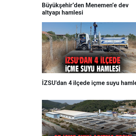
Büyükşehir’den Menemen’e dev
altyapı hamlesi
İZSU'dan 4 ilçede içme suyu haml