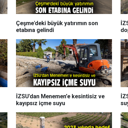
Çeşme'deki büyük yatırımın son
İZS
etabına gelindi
do
İZSU'dan Menemen’e kesintisiz ve
İZ
kayıpsız içme suyu
su