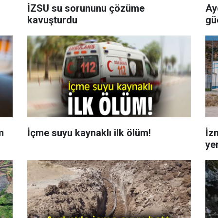
İZSU su sorununu çözüme
Ay
kavuşturdu
gü
m
İçme suyu kaynaklı ilk ölüm!
İz
ye