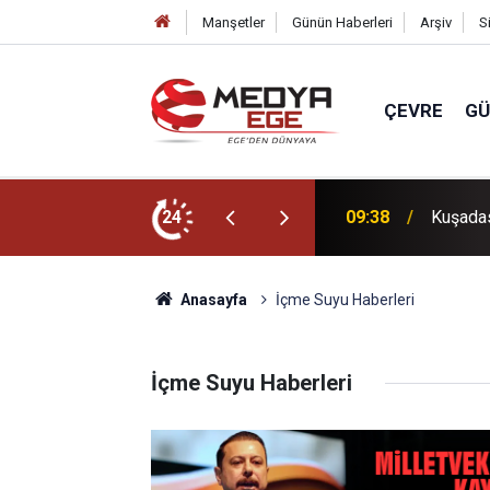
Manşetler
Günün Haberleri
Arşiv
S
ÇEVRE
G
 gücü çağrısı!
24
09:38
Kuşadas
Anasayfa
İçme Suyu Haberleri
İçme Suyu Haberleri