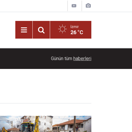
İzmir
26 °C
09:32
Üretici bu yaz 264 milyon lira daha fazla kazan
Günün tüm
haberleri