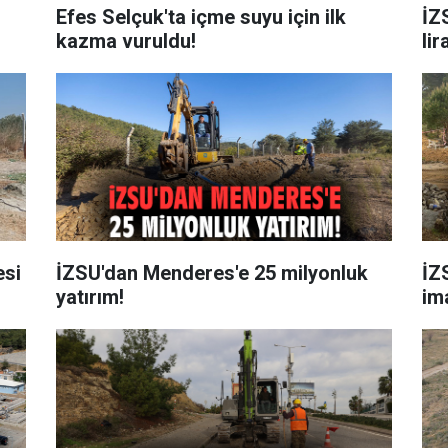
Efes Selçuk'ta içme suyu için ilk
İZ
kazma vuruldu!
lir
esi
İZSU'dan Menderes'e 25 milyonluk
İZ
yatırım!
im